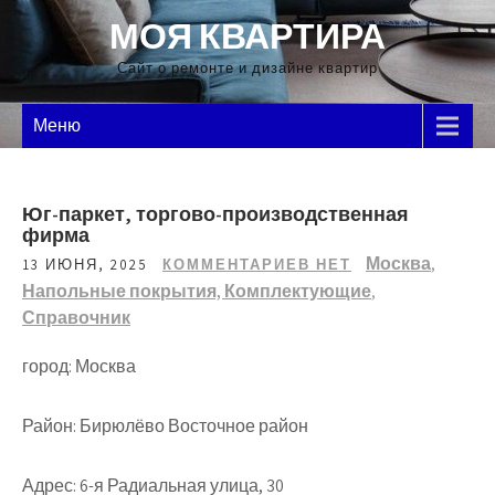
Перейти
МОЯ КВАРТИРА
к
содержимому
Сайт о ремонте и дизайне квартир
Меню
Юг-паркет, торгово-производственная
фирма
Москва
,
13 ИЮНЯ, 2025
КОММЕНТАРИЕВ НЕТ
Напольные покрытия, Комплектующие
,
Справочник
город: Москва
Район: Бирюлёво Восточное район
Адрес: 6-я Радиальная улица, 30