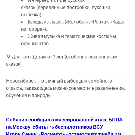
Интерьер в стиле русских
сказок
(деревянные постройки, лукошки,
выпечка).
Блюда из сказок
(«Колобок», «Репка», «Каша
из топора»).
Живая музыка и тематические костюмы
официантов
.
💡
Для кого
:
Детям от 3 лет
(особенно поклонникам
сказок).
Новосибирск —
отличный выбор для семейного
отдыха
, так как здесь можно
совместить развлечения,
обучение и природу
.
Навигация
Собянин сообщил о массированной атаке БПЛА
на Москву: сбиты 76 беспилотников ВСУ
по
Игорь Сечин: «Роснефть» остается крупнейшим