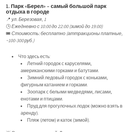
1. Парк «Берел» – самый большой парк
отдыха в городе
📍
ул. Березовая, 1
🕒
Ежедневно с 10:00 до 22:00 (зимой до 19:00)
🎟
Стоимость: бесплатно (аттракционы платные,
~100-300 руб.)
Что здесь есть
:
Летний городок
с
каруселями,
американскими горками и батутами
.
Зимний ледовый городок
с
коньками,
фигурным катанием и горками
.
Зоопарк
с
белыми медведями, лисами,
енотами и птицами
.
Пруд для прогулочных лодок
(можно взять в
аренду).
Пляж
(летом) и
каток
(зимой).