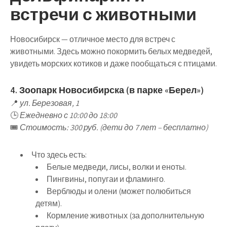
встречи с животными
Новосибирск — отличное место для
встреч с
животными
. Здесь можно
покормить белых медведей,
увидеть морских котиков и даже пообщаться с птицами
.
4. Зоопарк Новосибирска (в парке «Берел»)
📍
ул. Березовая, 1
🕒
Ежедневно с 10:00 до 18:00
🎟
Стоимость: 300 руб. (дети до 7 лет – бесплатно)
Что здесь есть
:
Белые медведи, лисы, волки и еноты
.
Пингвины, попугаи и фламинго
.
Верблюды и олени
(может полюбиться
детям).
Кормление животных
(за дополнительную