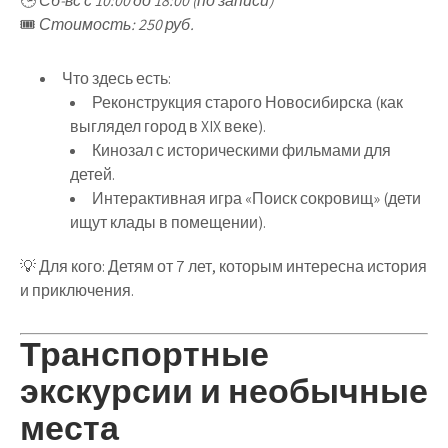
🕒
Сб-вс с 10:00 до 18:00 (по записи)
🎟
Стоимость: 250 руб.
Что здесь есть
:
Реконструкция старого Новосибирска
(как
выглядел город в XIX веке).
Кинозал с историческими фильмами для
детей
.
Интерактивная игра «Поиск сокровищ»
(дети
ищут клады в помещении).
💡
Для кого
:
Детям от 7 лет
, которым интересна
история
и приключения
.
Транспортные
экскурсии и необычные
места