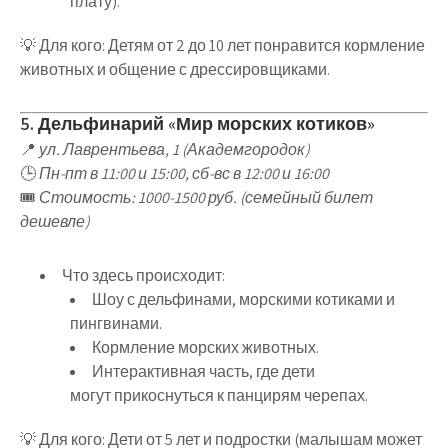
плату).
💡
Для кого
:
Детям от 2 до 10 лет
понравится кормление
животных и общение с дрессировщиками.
5. Дельфинарий «Мир морских котиков»
📍
ул. Лаврентьева, 1 (Академгородок)
🕒
Пн-пт в 11:00 и 15:00, сб-вс в 12:00 и 16:00
🎟
Стоимость: 1000-1500 руб. (семейный билет
дешевле)
Что здесь происходит
:
Шоу с дельфинами, морскими котиками и
пингвинами
.
Кормление морских животных
.
Интерактивная часть
, где дети
могут
прикоснуться к панцирям черепах
.
💡
Для кого
:
Дети от 5 лет и подростки
(малышам может