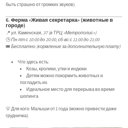
быть страшно от громких звуков).
6. Ферма «Живая секретарка» (животные в
городе)
📍
ул. Каменская, 37 (в ТРЦ «Метрополис»)
🕒
Пн-пт с 10:00 до 20:00, сб-вс с 11:00 до 21:00
🎟
Бесплатно (кормление за дополнительную плату)
Что здесь есть
:
Козы, кролики, утки и индюки
.
Детям можно покормить животных и
погладить их
.
Идеальное место для перерыва
во время
шопинга.
💡
Для кого
:
Малыши от 1 года
(можно привести даже
грудничка).