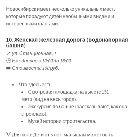
Новосибирск имеет
несколько уникальных мест
,
которые
порадуют детей необычными видами и
интересными фактами
.
10. Женская железная дорога (водонапорная
башня)
📍
ул. Станционная, 1
🕒
Ежедневно с 10:00 до 18:00
🎟
Стоимость: 100 руб.
Что здесь есть
:
Смотровая площадка на высоте 151
метр
(вид на весь город).
Экскурсия по башне
(рассказывают, как она
строилась).
Музей истории строительства
.
💡
Для кого
:
Дети от 5 лет
(малышам может быть