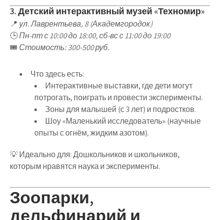
3. Детский интерактивный музей «Техномир»
📍
ул. Лаврентьева, 8 (Академгородок)
🕒
Пн-пт с 10:00 до 18:00, сб-вс с 11:00 до 19:00
🎟
Стоимость: 300-500 руб.
Что здесь есть
:
Интерактивные выставки
, где дети
могут
потрогать, поиграть и провести эксперименты
.
Зоны для малышей (с 3 лет) и подростков
.
Шоу «Маленький исследователь»
(научные
опыты с огнём, жидким азотом).
💡
Идеально для
:
Дошкольников и школьников
,
которым нравятся
наука и эксперименты
.
Зоопарки,
дельфинарий и