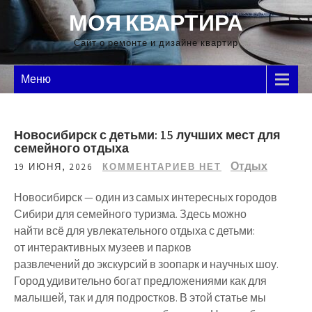
Перейти
МОЯ КВАРТИРА
к
содержимому
Сайт о ремонте и дизайне квартир
Меню
Новосибирск с детьми: 15 лучших мест для
семейного отдыха
Отдых
19 ИЮНЯ, 2026
КОММЕНТАРИЕВ НЕТ
Новосибирск — один из
самых интересных городов
Сибири для семейного туризма
. Здесь можно
найти
всё для увлекательного отдыха с детьми
:
от
интерактивных музеев и парков
развлечений
до
экскурсий в зоопарк и научных шоу
.
Город удивительно
богат предложениями
как для
малышей, так и для подростков. В этой статье мы