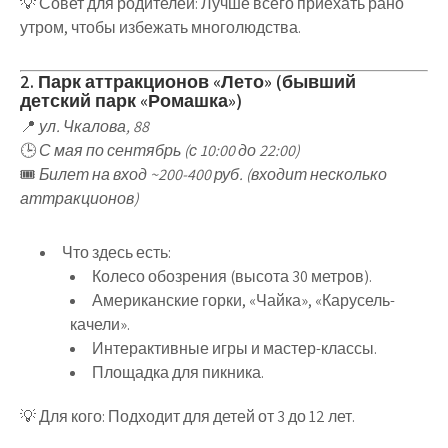
💡
Совет для родителей
: Лучше всего приехать
рано
утром
, чтобы избежать многолюдства.
2. Парк аттракционов «Лето» (бывший
детский парк «Ромашка»)
📍
ул. Чкалова, 88
🕒
С мая по сентябрь (с 10:00 до 22:00)
🎟
Билет на вход ~200-400 руб. (входит несколько
аттракционов)
Что здесь есть
:
Колесо обозрения
(высота 30 метров).
Американские горки, «Чайка», «Карусель-
качели»
.
Интерактивные игры и мастер-классы
.
Площадка для пикника
.
💡
Для кого
: Подходит для
детей от 3 до 12 лет
.