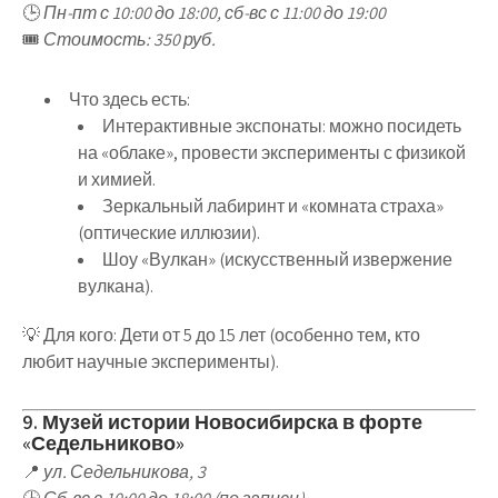
🕒
Пн-пт с 10:00 до 18:00, сб-вс с 11:00 до 19:00
🎟
Стоимость: 350 руб.
Что здесь есть
:
Интерактивные экспонаты
: можно
посидеть
на «облаке», провести эксперименты с физикой
и химией
.
Зеркальный лабиринт и «комната страха»
(оптические иллюзии)
.
Шоу «Вулкан»
(искусственный извержение
вулкана).
💡
Для кого
:
Дети от 5 до 15 лет
(особенно тем, кто
любит
научные эксперименты
).
9. Музей истории Новосибирска в форте
«Седельниково»
📍
ул. Седельникова, 3