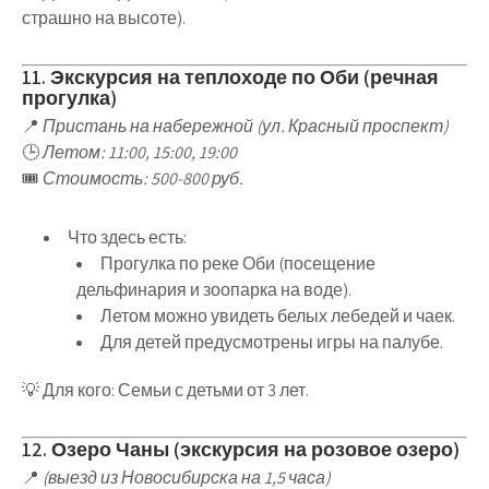
страшно на высоте).
11. Экскурсия на теплоходе по Оби (речная
прогулка)
📍
Пристань на набережной (ул. Красный проспект)
🕒
Летом: 11:00, 15:00, 19:00
🎟
Стоимость: 500-800 руб.
Что здесь есть
:
Прогулка по реке Оби
(посещение
дельфинария и зоопарка на воде).
Летом можно увидеть белых лебедей и чаек
.
Для детей предусмотрены игры на палубе
.
💡
Для кого
:
Семьи с детьми от 3 лет
.
12. Озеро Чаны (экскурсия на розовое озеро)
📍
(выезд из Новосибирска на 1,5 часа)