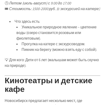
🕒
Летом (июль-август) с 9:00 до 17:00
🎟
Стоимость: 1500-2000 руб. (с экскурсией на катере)
Что здесь есть
:
Уникальное природное явление – цветение
воды
(озеро становится
розовым или
фиолетовым
).
Прогулка на катере с экскурсоводом
.
Пикник на берегу
(можно взять еду с собой).
💡
Для кого
:
Дети от 6 лет
(малышам может быть скучно
на природе).
Кинотеатры и детские
кафе
Новосибирск предлагает
несколько мест
, где