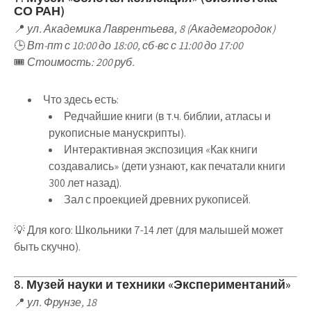
СО РАН)
📍
ул. Академика Лаврентьева, 8 (Академгородок)
🕒
Вт-пт с 10:00 до 18:00, сб-вс с 11:00 до 17:00
🎟
Стоимость: 200 руб.
Что здесь есть
:
Редчайшие книги
(в т.ч.
библии, атласы и
рукописные манускрипты
).
Интерактивная экспозиция «Как книги
создавались»
(дети узнают, как печатали книги
300 лет назад).
Зал с проекцией древних рукописей
.
💡
Для кого
:
Школьники 7-14 лет
(для малышей может
быть скучно).
8. Музей науки и техники «Экспериментаний»
📍
ул. Фрунзе, 18