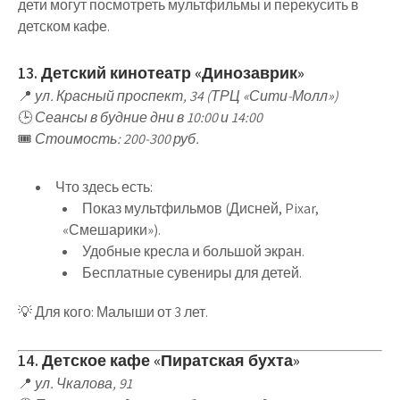
дети
могут посмотреть мультфильмы и перекусить в
детском кафе
.
13. Детский кинотеатр «Динозаврик»
📍
ул. Красный проспект, 34 (ТРЦ «Сити-Молл»)
🕒
Сеансы в будние дни в 10:00 и 14:00
🎟
Стоимость: 200-300 руб.
Что здесь есть
:
Показ мультфильмов
(Дисней, Pixar,
«Смешарики»).
Удобные кресла и большой экран
.
Бесплатные сувениры для детей
.
💡
Для кого
:
Малыши от 3 лет
.
14. Детское кафе «Пиратская бухта»
📍
ул. Чкалова, 91