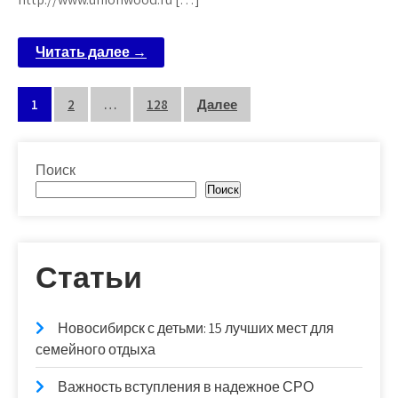
Читать далее →
Пагинация
1
2
…
128
Далее
записей
Поиск
Поиск
Статьи
Новосибирск с детьми: 15 лучших мест для
семейного отдыха
Важность вступления в надежное СРО