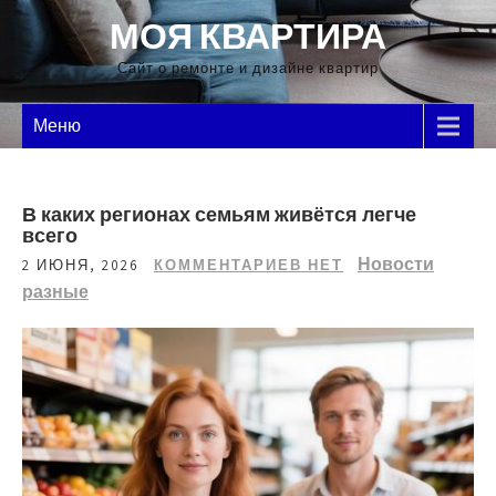
Перейти
МОЯ КВАРТИРА
к
содержимому
Сайт о ремонте и дизайне квартир
Меню
В каких регионах семьям живётся легче
всего
Новости
2 ИЮНЯ, 2026
КОММЕНТАРИЕВ НЕТ
разные