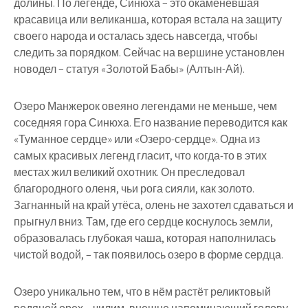
долины. По легенде, Синюха – это окаменевшая
красавица или великанша, которая встала на защиту
своего народа и осталась здесь навсегда, чтобы
следить за порядком. Сейчас на вершине установлен
новодел – статуя «Золотой Бабы» (Алтын-Ай).
Озеро Манжерок овеяно легендами не меньше, чем
соседняя гора Синюха. Его название переводится как
«Туманное сердце» или «Озеро-сердце». Одна из
самых красивых легенд гласит, что когда-то в этих
местах жил великий охотник. Он преследовал
благородного оленя, чьи рога сияли, как золото.
Загнанный на край утёса, олень не захотел сдаваться и
прыгнул вниз. Там, где его сердце коснулось земли,
образовалась глубокая чаша, которая наполнилась
чистой водой, – так появилось озеро в форме сердца.
Озеро уникально тем, что в нём растёт реликтовый