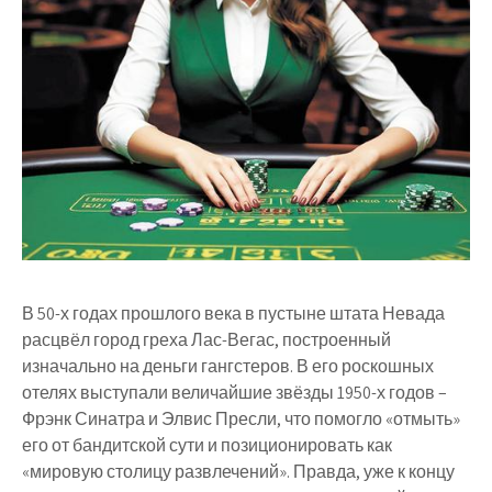
В 50-х годах прошлого века в пустыне штата Невада
расцвёл город греха Лас-Вегас, построенный
изначально на деньги гангстеров. В его роскошных
отелях выступали величайшие звёзды 1950-х годов –
Фрэнк Синатра и Элвис Пресли, что помогло «отмыть»
его от бандитской сути и позиционировать как
«мировую столицу развлечений». Правда, уже к концу