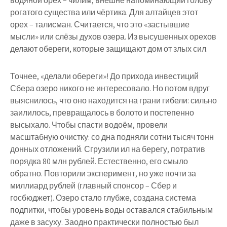
водяной орех – чилим, внешне напоминающий голову
рогатого существа или чёртика. Для алтайцев этот
орех – талисман. Считается, что это «застывшие
мысли» или слёзы духов озера. Из высушенных орехов
делают обереги, которые защищают дом от злых сил.
Точнее, «делали обереги»! До прихода инвестиций
Сбера озеро никого не интересовало. Но потом вдруг
выяснилось, что оно находится на грани гибели: сильно
заилилось, превращалось в болото и постепенно
высыхало. Чтобы спасти водоём, провели
масштабную очистку: со дна подняли сотни тысяч тонн
донных отложений. Сгрузили ил на берегу, потратив
порядка 80 млн рублей. Естественно, его смыло
обратно. Повторили эксперимент, но уже почти за
миллиард рублей (главный спонсор – Сбер и
госбюджет). Озеро стало глубже, создана система
подпитки, чтобы уровень воды оставался стабильным
даже в засуху. Заодно практически полностью был