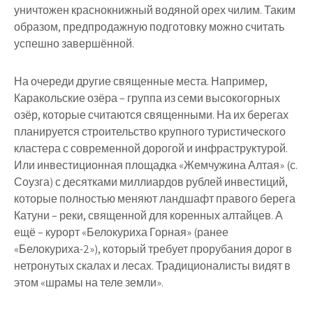
уничтожен краснокнижный водяной орех чилим. Таким
образом, предпродажную подготовку можно считать
успешно завершённой.
На очереди другие священные места. Например,
Каракольские озёра – группа из семи высокогорных
озёр, которые считаются священными. На их берегах
планируется строительство крупного туристического
кластера с современной дорогой и инфраструктурой.
Или инвестиционная площадка «Жемчужина Алтая» (с.
Соузга) с десятками миллиардов рублей инвестиций,
которые полностью меняют ландшафт правого берега
Катуни – реки, священной для коренных алтайцев. А
ещё – курорт «Белокуриха Горная» (ранее
«Белокуриха-2»), который требует прорубания дорог в
нетронутых скалах и лесах. Традиционалисты видят в
этом «шрамы на теле земли».