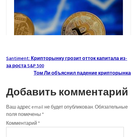
Навигация
Santiment: Крипторынку грозит отток капитала из-
за роста S&P 500
по
Том Ли объяснил падение крипторынка
записям
Добавить комментарий
Ваш адрес email не будет опубликован.
Обязательные
поля помечены
*
Комментарий
*