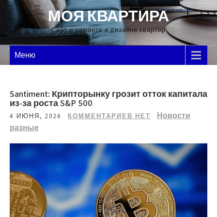
Перейти
МОЯ КВАРТИРА
к
содержимому
Сайт о ремонте и дизайне квартир
Меню
Santiment: Крипторынку грозит отток капитала
из-за роста S&P 500
Новости
4 ИЮНЯ, 2026
КОММЕНТАРИЕВ НЕТ
разные