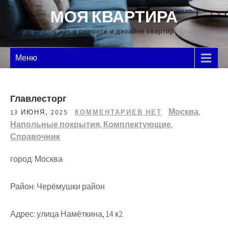
Перейти
МОЯ КВАРТИРА
к
содержимому
Сайт о ремонте и дизайне квартир
Меню
Главлесторг
Москва
,
13 ИЮНЯ, 2025
КОММЕНТАРИЕВ НЕТ
Напольные покрытия, Комплектующие
,
Справочник
город: Москва
Район: Черёмушки район
Адрес: улица Намёткина, 14 к2