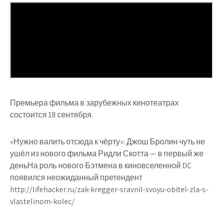
Премьера фильма в зарубежных кинотеатрах
состоится 18 сентября.
«Нужно валить отсюда к чёрту»: Джош Бролин чуть не
ушёл из нового фильма Ридли Скотта — в первый же
деньНа роль нового Бэтмена в киновселенной DC
появился неожиданный претендент
http://lifehacker.ru/zak-kregger-sravnil-svoyu-obitel-zla-s-
vlastelinom-kolec/