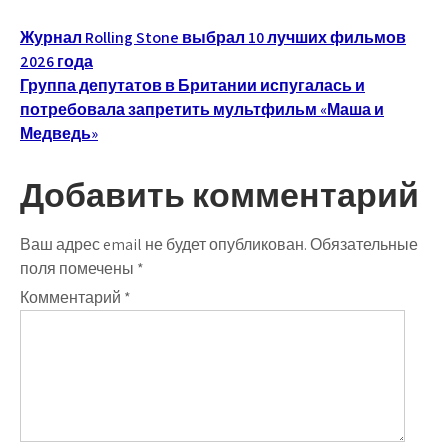
Навигация
Журнал Rolling Stone выбрал 10 лучших фильмов
2026 года
по
Группа депутатов в Британии испугалась и
записям
потребовала запретить мультфильм «Маша и
Медведь»
Добавить комментарий
Ваш адрес email не будет опубликован.
Обязательные
поля помечены
*
Комментарий
*