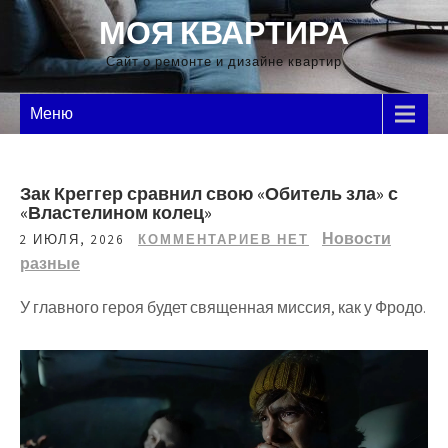
Перейти
МОЯ КВАРТИРА
к
содержимому
Сайт о ремонте и дизайне квартир
Меню
Зак Креггер сравнил свою «Обитель зла» с
«Властелином колец»
Новости
2 ИЮЛЯ, 2026
КОММЕНТАРИЕВ НЕТ
разные
У главного героя будет священная миссия, как у Фродо.