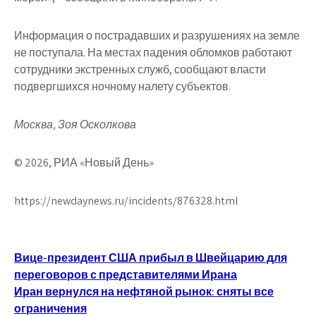
Информация о пострадавших и разрушениях на земле
не поступала. На местах падения обломков работают
сотрудники экстренных служб, сообщают власти
подвергшихся ночному налету субъектов.
Москва, Зоя Осколкова
© 2026, РИА «Новый День»
https://newdaynews.ru/incidents/876328.html
Навигация
Вице-президент США прибыл в Швейцарию для
переговоров с представителями Ирана
по
Иран вернулся на нефтяной рынок: сняты все
записям
ограничения