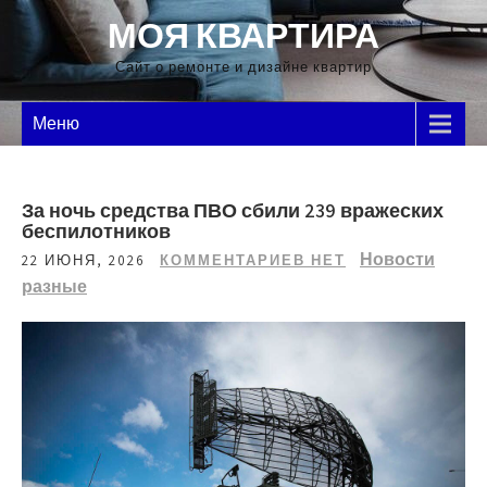
Перейти
МОЯ КВАРТИРА
к
содержимому
Сайт о ремонте и дизайне квартир
Меню
За ночь средства ПВО сбили 239 вражеских
беспилотников
Новости
22 ИЮНЯ, 2026
КОММЕНТАРИЕВ НЕТ
разные