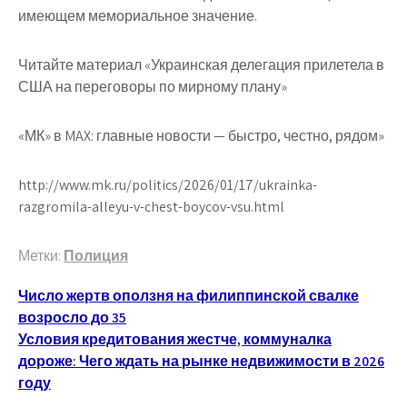
имеющем мемориальное значение.
Читайте материал «Украинская делегация прилетела в
США на переговоры по мирному плану»
«МК» в MAX: главные новости — быстро, честно, рядом»
http://www.mk.ru/politics/2026/01/17/ukrainka-
razgromila-alleyu-v-chest-boycov-vsu.html
Метки:
Полиция
Навигация
Число жертв оползня на филиппинской свалке
возросло до 35
по
Условия кредитования жестче, коммуналка
записям
дороже: Чего ждать на рынке недвижимости в 2026
году