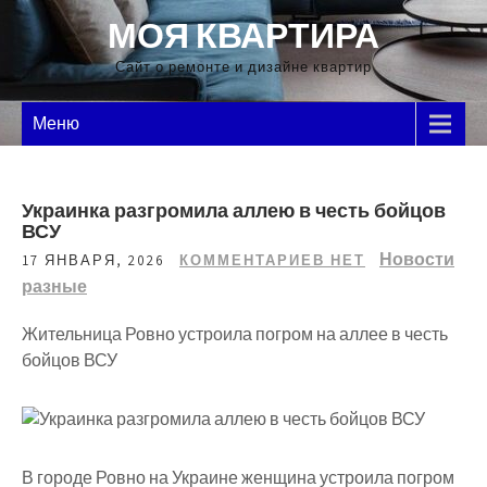
Перейти
МОЯ КВАРТИРА
к
содержимому
Сайт о ремонте и дизайне квартир
Меню
Украинка разгромила аллею в честь бойцов
ВСУ
Новости
17 ЯНВАРЯ, 2026
КОММЕНТАРИЕВ НЕТ
разные
Жительница Ровно устроила погром на аллее в честь
бойцов ВСУ
В городе Ровно на Украине женщина устроила погром