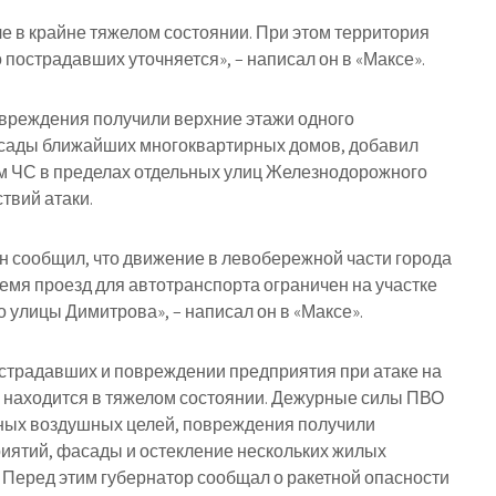
ле в крайне тяжелом состоянии. При этом территория
пострадавших уточняется», – написал он в «Максе».
овреждения получили верхние этажи одного
асады ближайших многоквартирных домов, добавил
им ЧС в пределах отдельных улиц Железнодорожного
твий атаки.
н сообщил, что движение в левобережной части города
емя проезд для автотранспорта ограничен на участке
 улицы Димитрова», – написал он в «Максе».
острадавших и повреждении предприятия при атаке на
ых находится в тяжелом состоянии. Дежурные силы ПВО
тных воздушных целей, повреждения получили
иятий, фасады и остекление нескольких жилых
 Перед этим губернатор сообщал о ракетной опасности