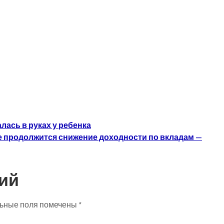
лась в руках у ребенка
ве продолжится снижение доходности по вкладам —
ий
ьные поля помечены
*