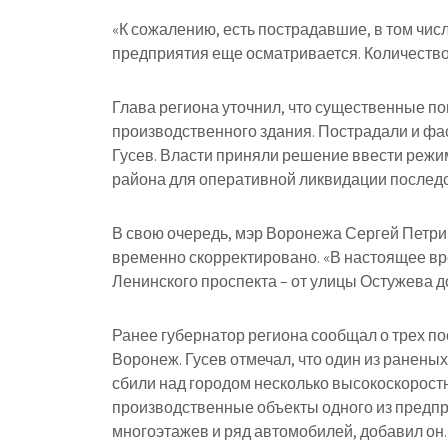
«К сожалению, есть пострадавшие, в том чис
предприятия еще осматривается. Количество 
Глава региона уточнил, что существенные п
производственного здания. Пострадали и ф
Гусев. Власти приняли решение ввести реж
района для оперативной ликвидации последс
В свою очередь, мэр Воронежа Сергей Петри
временно скорректировано. «В настоящее вр
Ленинского проспекта – от улицы Остужева до
Ранее губернатор региона сообщал о трех п
Воронеж. Гусев отмечал, что один из ранен
сбили над городом несколько высокоскорос
производственные объекты одного из предпр
многоэтажев и ряд автомобилей, добавил он.