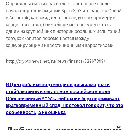
Оправданы ли эти опасения, станет яснее после
начала торговли акциями SpaceX. Учитывая, что OpenAI
и Anthropic, как ожидается, последуют их примеру в
конце этого года, ближайшие месяцы могут стать
одним из крупнейших в истории реальных испытаний
того, как капитал перемещается между
конкурирующими инвестиционными нарративами.
http://cryptonews.net/ru/news/finance/32967899/
Навигация
В Центробанке подтвердили риск заморозки
стейблкоинов в легальном российском поле
по
Обеспеченный STRC стейблкоин Apyx переживает
записям
кратковременный спад. Протокол говорит, что это
особенность, а не ошибка