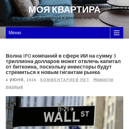
Перейти
МОЯ КВАРТИРА
к
содержимому
Сайт о ремонте и дизайне квартир
Меню
Волна IPO компаний в сфере ИИ на сумму 3
триллиона долларов может отвлечь капитал
от биткоина, поскольку инвесторы будут
стремиться к новым гигантам рынка
Новости
4 ИЮНЯ, 2026
КОММЕНТАРИЕВ НЕТ
разные