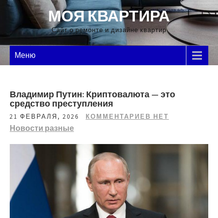
Перейти
МОЯ КВАРТИРА
к
содержимому
Сайт о ремонте и дизайне квартир
Меню
Владимир Путин: Криптовалюта — это
средство преступления
21 ФЕВРАЛЯ, 2026
КОММЕНТАРИЕВ НЕТ
Новости разные