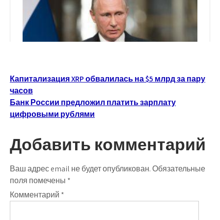
Навигация
Капитализация XRP обвалилась на $5 млрд за пару
часов
по
Банк России предложил платить зарплату
записям
цифровыми рублями
Добавить комментарий
Ваш адрес email не будет опубликован.
Обязательные
поля помечены
*
Комментарий
*