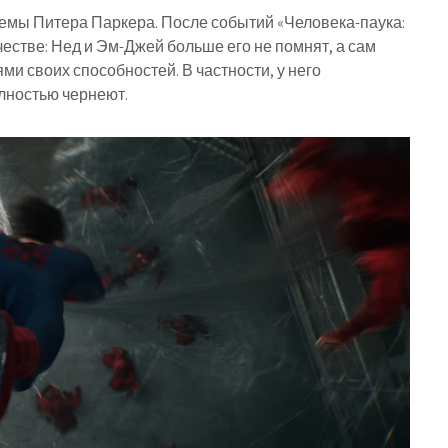
емы Питера Паркера. После событий «Человека-паука:
честве: Нед и Эм-Джей больше его не помнят, а сам
ми своих способностей. В частности, у него
олностью чернеют.