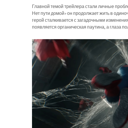
Главной темой трейлера стали личные пробл
Нет пути домой» он продолжает жить в одино
герой сталкивается с загадочными изменения
появляется органическая паутина, а глаза п