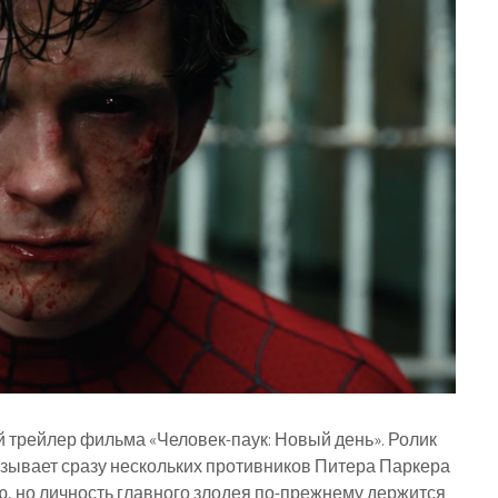
вый трейлер фильма «Человек-паук: Новый день». Ролик
зывает сразу нескольких противников Питера Паркера
, но личность главного злодея по-прежнему держится