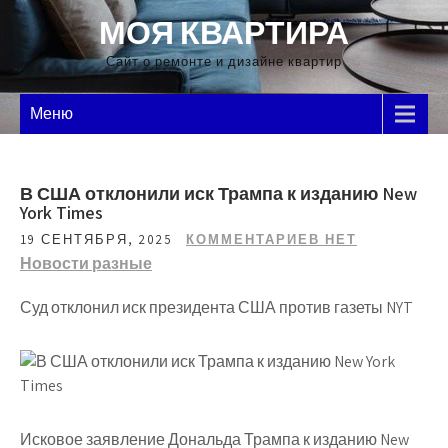
Перейти
МОЯ КВАРТИРА
к
содержимому
Сайт о ремонте и дизайне квартир
Меню
В США отклонили иск Трампа к изданию New
York Times
19 СЕНТЯБРЯ, 2025
КОММЕНТАРИЕВ НЕТ
Новости разные
Суд отклонил иск президента США против газеты NYT
Исковое заявление Дональда Трампа к изданию New