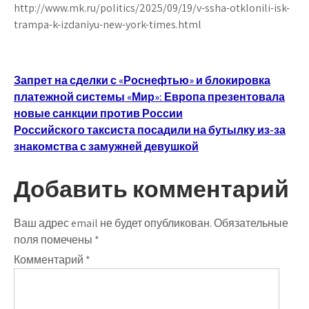
http://www.mk.ru/politics/2025/09/19/v-ssha-otklonili-isk-
trampa-k-izdaniyu-new-york-times.html
Навигация
Запрет на сделки с «Роснефтью» и блокировка
платежной системы «Мир»: Европа презентовала
по
новые санкции против России
записям
Российского таксиста посадили на бутылку из-за
знакомства с замужней девушкой
Добавить комментарий
Ваш адрес email не будет опубликован.
Обязательные
поля помечены
*
Комментарий
*