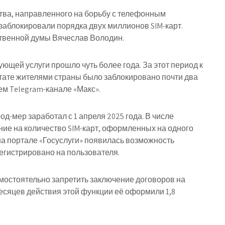
тва, направленного на борьбу с телефонным
аблокировали порядка двух миллионов SIM-карт.
твенной думы Вячеслав Володин.
ующей услуги прошло чуть более года. За этот период к
ьтате жителями страны было заблокировано почти два
ем Telegram-канале «Макс».
д-мер заработал с 1 апреля 2025 года. В числе
е на количество SIM-карт, оформленных на одного
 на портале «Госуслуги» появилась возможность
егистрировано на пользователя.
амостоятельно запретить заключение договоров на
месяцев действия этой функции её оформили 1,8