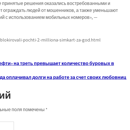
ее принятые решения оказались востребованными и
т ограждать людей от мошенников, а также уменьшают
ий с использованием мобильных номеров», —
ablokirovali-pochti-2-milliona-simkart-za-god.html
ефти» на треть превышает количество буровых в
а оплачивал долги на работе за счет своих любовниц
ий
ьные поля помечены
*