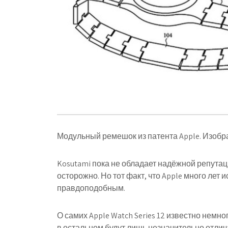
Модульный ремешок из патента Apple. Изобра
Kosutami пока не обладает надёжной репутац
осторожно. Но тот факт, что Apple много лет
правдоподобным.
О самих Apple Watch Series 12 известно немно
в остальном будут лишь незначительно отли