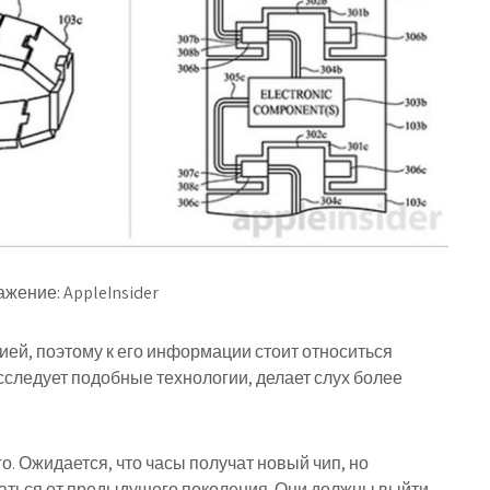
жение: AppleInsider
ией, поэтому к его информации стоит относиться
 исследует подобные технологии, делает слух более
го. Ожидается, что часы получат новый чип, но
чаться от предыдущего поколения. Они должны выйти