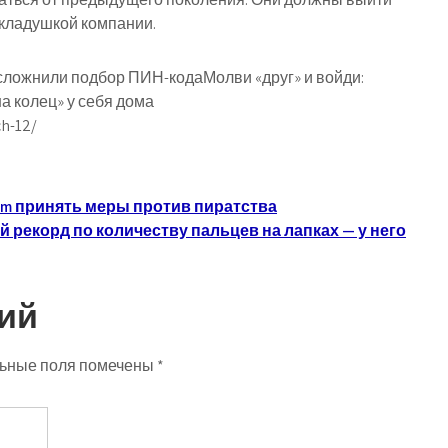
складушкой компании.
о усложнили подбор ПИН-кодаМолви «друг» и войди:
а колец» у себя дома
ch-12/
am принять меры против пиратства
 рекорд по количеству пальцев на лапках — у него
ий
ьные поля помечены
*