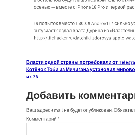
осенью — вместе с iPhone 18 Pro и первой ра
19 попыток вместо 1 800: в Android 17 сильн
энтузиаст создал врата Дурина из «Властелин
http://lifehacker.ru/datchiki-zdorovya-apple-wat
Навигация
Власти одной страны потребовали от Telegr
Котёнок Тоби из Мичигана установил мировой
по
их 28
записям
Добавить комментар
Ваш адрес email не будет опубликован.
Обязател
Комментарий
*