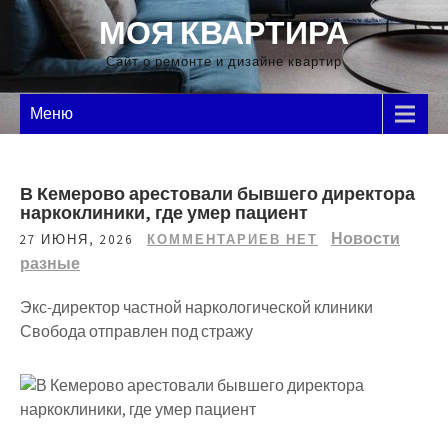
Перейти
МОЯ КВАРТИРА
к
содержимому
Сайт о ремонте и дизайне квартир
Меню
В Кемерово арестовали бывшего директора
наркоклиники, где умер пациент
Новости
27 ИЮНЯ, 2026
КОММЕНТАРИЕВ НЕТ
разные
Экс-директор частной наркологической клиники
Свобода отправлен под стражу