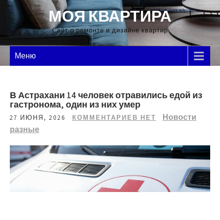
Перейти
МОЯ КВАРТИРА
к
содержимому
Сайт о ремонте и дизайне квартир
Меню
В Астрахани 14 человек отравились едой из
гастронома, один из них умер
Новости
27 ИЮНЯ, 2026
КОММЕНТАРИЕВ НЕТ
разные