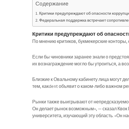
Содержание
Критики предупреждают об опасности коррупц
Федеральная поддержка встречает сопротивле
Критики предупреждают об опасност
По мнению критиков, букмекерские конторы, 
Если бы чиновники заранее знали о предсто
их вознаграждение могло бы утроиться, а во
Близкие к Овальному кабинету лица могут де
тем, какdent объявит о каком-либо важном р
Рынки также выигрывают от непредсказуемого
Он делает рынок возможным», — сказал Квок 
университета, изучающий эту область. «Он н