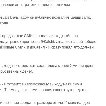
начении его стратегическим советником .
тца в Белый дом он публично похвалил Калши за то,
года.
 как предвзятые СМИ называли исход выборов
ользуя рынок прогнозов @Kalshi, узнали о нашей победе
фейковые СМИ», и добавил: «Я сразу понял, что должен
, когда их стоимость составляла менее 2 миллиардов
собственных денег.
ния готовится к возможному выходу на биржу и
и Трампа для формирования своего руководства.
ривлечении средств в размере около 40 миллиардов