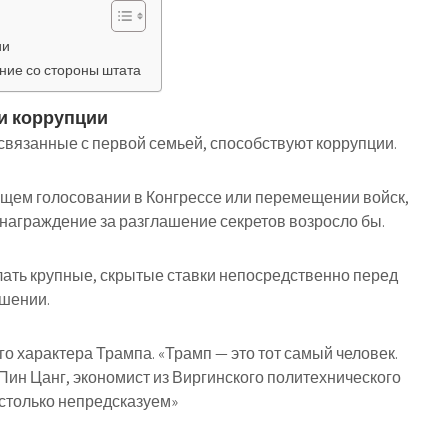
ии
ние со стороны штата
и коррупции
связанные с первой семьей, способствуют коррупции.
ящем голосовании в Конгрессе или перемещении войск,
знаграждение за разглашение секретов возросло бы.
лать крупные, скрытые ставки непосредственно перед
ешении.
 характера Трампа. «Трамп — это тот самый человек.
Пин Цанг, экономист из Виргинского политехнического
астолько непредсказуем»