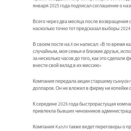
января 2025 года подписал соглашение о наз
Всего через два месяца после возвращения о
насколько точно тот предсказал выборы 2024 
В своем посте на X он написал: «В то время
случайным, моя семья и близкие друзья, исп
за несколько часов до того, как это сделали 
внести свой вклад в их миссию»
Компания передала акции старшему сынуdent
долларов. Он не вложил в фирму ни копейки 
К середине 2026 года быстрорастущая компа
привлекла бывших чиновников администраци
Компания Kalshi также ведет переговоры о п