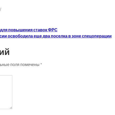
/
л для повышения ставок ФРС
сии освободила еще два поселка в зоне спецоперации
ий
ьные поля помечены
*