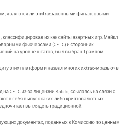
том, являются ли этиtracзаконными финансовыми
, классифицировав их как сайты азартных игр. Майкл
товарными фьючерсами (CFTC) и сторонник
чений на уровне штатов, был выбран Трампом.
иту этих платформ и назвал многих ихtrac«мразью» в
на CFTC из-за лицензии Kalshi, ссылаясь на связи с
чают в себя выпуск каких-либо криптовалютных
редпочитает выглядеть традиционной.
дующих документах, поданных в Комиссию по ценным