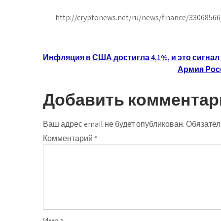
http://cryptonews.net/ru/news/finance/33068566
Навигация
Инфляция в США достигла 4,1%, и это сигна
Армия Рос
по
записям
Добавить комментар
Ваш адрес email не будет опубликован.
Обязател
Комментарий
*