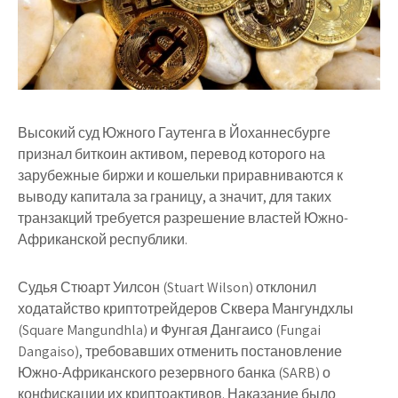
Высокий суд Южного Гаутенга в Йоханнесбурге
признал биткоин активом, перевод которого на
зарубежные биржи и кошельки приравниваются к
выводу капитала за границу, а значит, для таких
транзакций требуется разрешение властей Южно-
Африканской республики.
Судья Стюарт Уилсон (Stuart Wilson) отклонил
ходатайство криптотрейдеров Сквера Мангундхлы
(Square Mangundhla) и Фунгая Дангаисо (Fungai
Dangaiso), требовавших отменить постановление
Южно-Африканского резервного банка (SARB) о
конфискации их криптоактивов. Наказание было