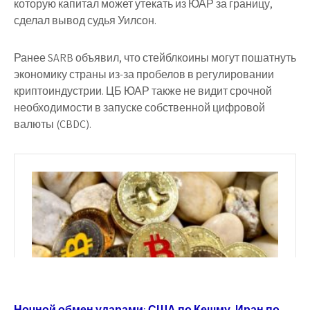
которую капитал может утекать из ЮАР за границу,
сделал вывод судья Уилсон.
Ранее SARB объявил, что стейблкоины могут пошатнуть
экономику страны из-за пробелов в регулировании
криптоиндустрии. ЦБ ЮАР также не видит срочной
необходимости в запуске собственной цифровой
валюты (CBDC).
Ночной обмен ударами: США по Кешму, Иран по