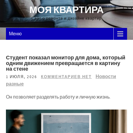
Перейти
МОЯ КВАРТИРА
к
содержимому
Сайт о ремонте и дизайне квартир
Меню
Студент показал монитор для дома, который
одним движением превращается в картину
на стене
Новости
1 ИЮЛЯ, 2026
КОММЕНТАРИЕВ НЕТ
разные
Он позволяет разделять работу и личную жизнь.