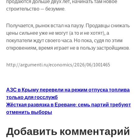
продаются дольше двух лет, начинать там новое
строительство — безумие.
Получается, рынок встал на паузу. Продавцы снижать
цены сильнее уже не могут (а то и не хотят), а
покупатели ждут своего часа. Но пока, судя по этим
откровениям, время играет не в пользу застройщиков.
http://argumenti.ru/economics/2026/06/1001465
Навигация
АЗС в Крыму перевели на режим отпуска топлива
только для госслужб
по
Жёсткая развязка в Ереване: семь партий требуют
записям
отменить выборы
Добавить комментарий