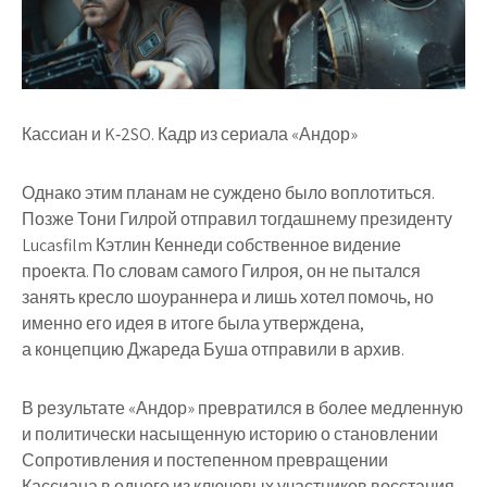
Кассиан и K‑2SO. Кадр из сериала «Андор»
Однако этим планам не суждено было воплотиться.
Позже Тони Гилрой отправил тогдашнему президенту
Lucasfilm Кэтлин Кеннеди собственное видение
проекта. По словам самого Гилроя, он не пытался
занять кресло шоураннера и лишь хотел помочь, но
именно его идея в итоге была утверждена,
а концепцию Джареда Буша отправили в архив.
В результате «Андор» превратился в более медленную
и политически насыщенную историю о становлении
Сопротивления и постепенном превращении
Кассиана в одного из ключевых участников восстания.