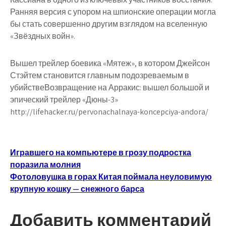
Ранняя версия с упором на шпионские операции могла
бы стать совершенно другим взглядом на вселенную
«Звёздных войн».
Вышел трейлер боевика «Мятеж», в котором Джейсон
Стэйтем становится главным подозреваемым в
убийствеВозвращение на Арракис: вышел большой и
эпический трейлер «Дюны-3»
http://lifehacker.ru/pervonachalnaya-koncepciya-andora/
Навигация
Игравшего на компьютере в грозу подростка
поразила молния
по
Фотоловушка в горах Китая поймала неуловимую
записям
крупную кошку — снежного барса
Добавить комментарий