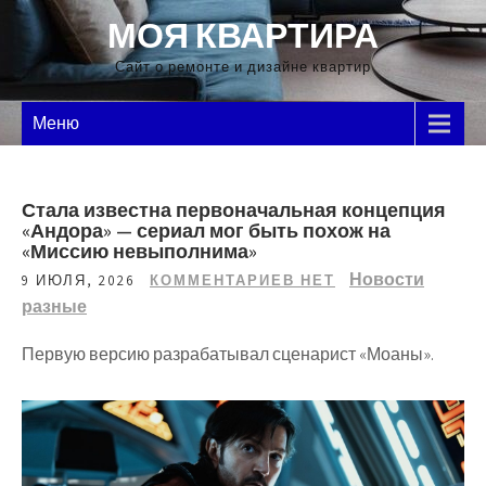
Перейти
МОЯ КВАРТИРА
к
содержимому
Сайт о ремонте и дизайне квартир
Меню
Стала известна первоначальная концепция
«Андора» — сериал мог быть похож на
«Миссию невыполнима»
Новости
9 ИЮЛЯ, 2026
КОММЕНТАРИЕВ НЕТ
разные
Первую версию разрабатывал сценарист «Моаны».