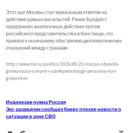
Этот шаг Москвы стал зеркальным ответом на
действия румынских властей. Ранее Бухарест
предпринял аналогичные действия против
российского представительства в Констанце, что
привело к нынешнему обострению дипломатических
отношений между странами.
http://www.mk.ru/politics/2026/06/25/rossiya-obyavila-
genkonsula-rumynii-v-sanktpeterburge-personoy-non-
grata.html
Навигация
Индонезии нужна Россия
Экс-разведчик сообщил Киеву плохие новости о
по
ситуации в зоне СВО
записям