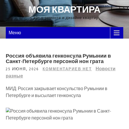
Перейти
МОЯ КВАРТИРА
к
содержимому
Сайт о ремонте и дизайне квартир
Меню
Россия объявила генконсула Румынии в
Санкт-Петербурге персоной нон грата
Новости
25 ИЮНЯ, 2026
КОММЕНТАРИЕВ НЕТ
разные
МИД: Россия закрывает консульство Румынии в
Петербурге и высылает генконсула