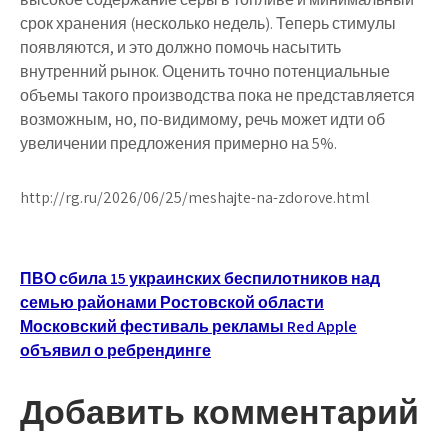
срок хранения (несколько недель). Теперь стимулы
появляются, и это должно помочь насытить
внутренний рынок. Оценить точно потенциальные
объемы такого производства пока не представляется
возможным, но, по-видимому, речь может идти об
увеличении предложения примерно на 5%.
http://rg.ru/2026/06/25/meshajte-na-zdorove.html
Навигация
ПВО сбила 15 украинских беспилотников над
семью районами Ростовской области
по
Московский фестиваль рекламы Red Apple
записям
объявил о ребрендинге
Добавить комментарий