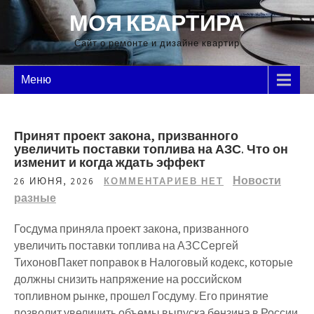
Перейти
МОЯ КВАРТИРА
к
содержимому
Сайт о ремонте и дизайне квартир
Меню
Принят проект закона, призванного
увеличить поставки топлива на АЗС. Что он
изменит и когда ждать эффект
Новости
26 ИЮНЯ, 2026
КОММЕНТАРИЕВ НЕТ
разные
Госдума приняла проект закона, призванного
увеличить поставки топлива на АЗССергей
ТихоновПакет поправок в Налоговый кодекс, которые
должны снизить напряжение на российском
топливном рынке, прошел Госдуму. Его принятие
позволит увеличить объемы выпуска бензина в России