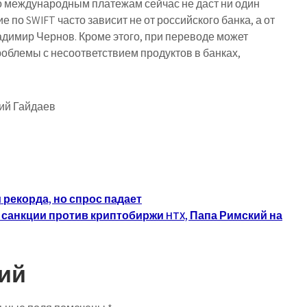
 международным платежам сейчас не даст ни один
 по SWIFT часто зависит не от российского банка, а от
димир Чернов. Кроме этого, при переводе может
роблемы с несоответствием продуктов в банках,
ий Гайдаев
рекорда, но спрос падает
н, санкции против криптобиржи HTX, Папа Римский на
ий