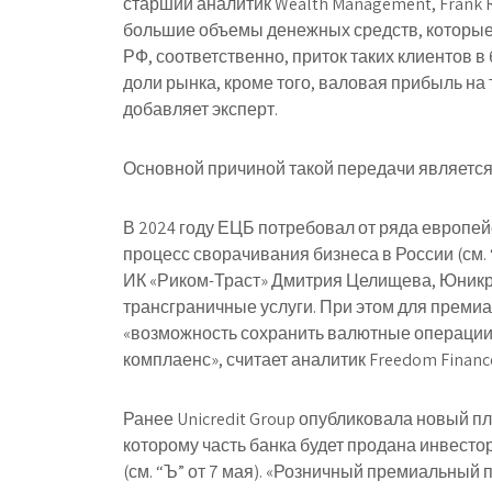
старший аналитик Wealth Management, Frank
большие объемы денежных средств, которые
РФ, соответственно, приток таких клиентов в
доли рынка, кроме того, валовая прибыль на
добавляет эксперт.
Основной причиной такой передачи является
В 2024 году ЕЦБ потребовал от ряда европейск
процесс сворачивания бизнеса в России (см.
ИК «Риком-Траст» Дмитрия Целищева, Юникр
трансграничные услуги. При этом для преми
«возможность сохранить валютные операци
комплаенс», считает аналитик Freedom Finan
Ранее Unicredit Group опубликовала новый пл
которому часть банка будет продана инвестор
(см. “Ъ” от 7 мая). «Розничный премиальный 