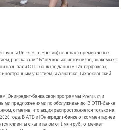
 группы Unicredit в России) передает премиальных
ием, рассказали “Ъ” несколько источников, знакомых с
они называли ОТП-банк (по данным «Интерфакса»,
 с иностранным участием) и Азиатско-Тихоокеанский
там Юникредит-банка свои программы Premium и
льными предложениями по обслуживанию. В ОТП-банке
ком, отметив, что акция распространяется только на
2026 года. В АТБ и Юникредит-банке от комментариев
ятся клиенты с капиталом от 1 млн руб., отмечает