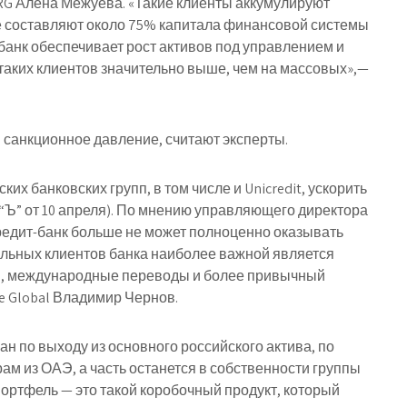
 RG Алена Межуева. «Такие клиенты аккумулируют
 составляют около 75% капитала финансовой системы
 банк обеспечивает рост активов под управлением и
 таких клиентов значительно выше, чем на массовых»,—
 санкционное давление, считают эксперты.
их банковских групп, в том числе и Unicredit, ускорить
 “Ъ” от 10 апреля). По мнению управляющего директора
едит-банк больше не может полноценно оказывать
альных клиентов банка наиболее важной является
и, международные переводы и более привычный
ce Global Владимир Чернов.
ан по выходу из основного российского актива, по
ам из ОАЭ, а часть останется в собственности группы
портфель — это такой коробочный продукт, который