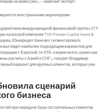
нерам за комиссию»,— замечает эксперт.
олируются иностранными акционерами.
редприятием международной финансовой группы OTP
н казахской компании TOO Pioneer Capital Invest в
лищева, Юникредит-банк мог сегментировать
нк выглядит наиболее подходящим вариантом для
ерации с Европой, то АТБ «скорее всего, нужен как
ажны расчеты с Азией и СНГ», говорит Владимир
тивный вариант для крупных клиентов, которые уже
 обновила сценарий
ого бизнеса
остей при передаче базы состоятельных клиентов.