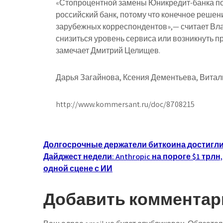
«Стопроцентной замены Юникредит-банка по
российский банк, потому что конечное решение
зарубежных корреспондентов»,— считает Вла
снизиться уровень сервиса или возникнуть п
замечает Дмитрий Целищев.
Дарья Загайнова, Ксения Дементьева, Витал
http://www.kommersant.ru/doc/8708215
Навигация
Долгосрочные держатели биткоина достигли 
Дайджест недели: Anthropic на пороге $1 трл
по
одной сцене с ИИ
записям
Добавить комментар