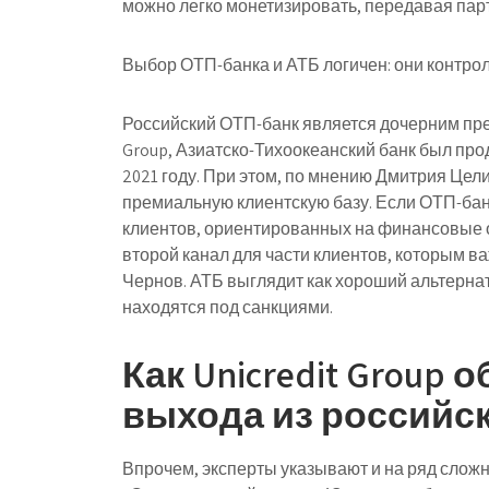
можно легко монетизировать, передавая парт
Выбор ОТП-банка и АТБ логичен: они контр
Российский ОТП-банк является дочерним п
Group, Азиатско-Тихоокеанский банк был прода
2021 году. При этом, по мнению Дмитрия Це
премиальную клиентскую базу. Если ОТП-ба
клиентов, ориентированных на финансовые оп
второй канал для части клиентов, которым в
Чернов. АТБ выглядит как хороший альтерна
находятся под санкциями.
Как Unicredit Group
выхода из российск
Впрочем, эксперты указывают и на ряд сложн