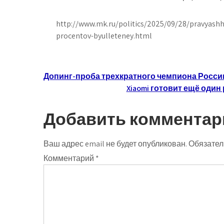
http://www.mk.ru/politics/2025/09/28/pravyashha
procentov-byulleteney.html
Навигация
Допинг-проба трехкратного чемпиона Росси
Xiaomi готовит ещё один 
по
записям
Добавить комментар
Ваш адрес email не будет опубликован.
Обязател
Комментарий
*