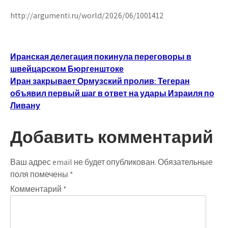
http://argumenti.ru/world/2026/06/1001412
Навигация
Иранская делегация покинула переговоры в
швейцарском Бюргенштоке
по
Иран закрывает Ормузский пролив: Тегеран
записям
объявил первый шаг в ответ на удары Израиля по
Ливану
Добавить комментарий
Ваш адрес email не будет опубликован.
Обязательные
поля помечены
*
Комментарий
*