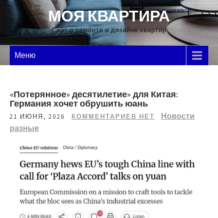
Перейти
МОЯ КВАРТИРА
к
содержимому
Сайт о ремонте и дизайне квартир
Меню
«Потерянное» десятилетие» для Китая:
Германия хочет обрушить юань
Новости
21 ИЮНЯ, 2026
КОММЕНТАРИЕВ НЕТ
разные