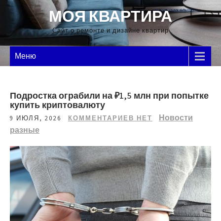
Перейти
МОЯ КВАРТИРА
к
содержимому
Сайт о ремонте и дизайне квартир
Меню
Подростка ограбили на ₽1,5 млн при попытке
купить криптовалюту
Новости
9 ИЮЛЯ, 2026
КОММЕНТАРИЕВ НЕТ
разные