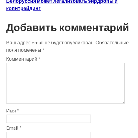
Белоруссия может легализовать эирдропы и
записям
копитрейдинг
Добавить комментарий
Ваш адрес email не будет опубликован.
Обязательные
поля помечены
*
Комментарий
*
Имя
*
Email
*