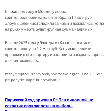
В прошлом году в Москве у двоих
криптопредпринимателей отобрали 1,2 млн руб.
Злоумышленники следили за ними и дождались, когда
на руках у жертв будет крупная сумма наличных.
В июле 2025 года у блогера из Казани похитили
криптовалюту на 3,2 млн руб. Злоумышленники
проникли в его квартиру и заставили раскрыть пароль
от криптокошелька.
http://cryptocurrency.tech/podrostka-ograbili-na-1-5-mln-
pri-popytke-kupit-kriptovalyutu/
Навигация
Парижский суд признал Ле Пен виновной, но
сократил срок запрета на выборы
по