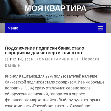
Перейти
МОЯ КВАРТИРА
к
содержимому
Сайт о ремонте и дизайне квартир
Меню
Подключение подписки банка стало
сюрпризом для четверти клиентов
Новости
29 ИЮНЯ, 2026
КОММЕНТАРИЕВ НЕТ
разные
Кирилл КаштановДля 29% пользователей наличие
банковской подписки стало сюрпризом. Из них больше
половины (63%) сразу отключили сервис после
обнаружения списаний, говорится в опросе
финансового маркетплейса «Выберу.ру», с которым
ознакомилась «Российская газета». Случайное