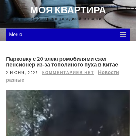
Перейти
МОЯ КВАРТИРА
к
содержимому
Сайт о ремонте и дизайне квартир
Меню
Парковку с 20 электромобилями сжег
пенсионер из-за тополиного пуха в Китае
Новости
2 ИЮНЯ, 2026
КОММЕНТАРИЕВ НЕТ
разные