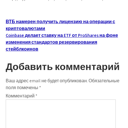
Навигация
ВТБ намерен получить лицензию на операции с
криптовалютами
по
Coinbase делает ставку на ETF от ProShares на фоне
записям
изменения стандартов резервирования
стейблкоинов
Добавить комментарий
Ваш адрес email не будет опубликован.
Обязательные
поля помечены
*
Комментарий
*