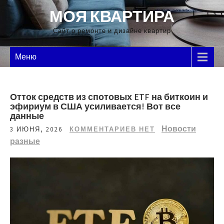
Перейти
МОЯ КВАРТИРА
к
содержимому
Сайт о ремонте и дизайне квартир
Меню
Отток средств из спотовых ETF на биткоин и
эфириум в США усиливается! Вот все
данные
Новости
3 ИЮНЯ, 2026
КОММЕНТАРИЕВ НЕТ
разные