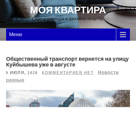
Перейти
МОЯ КВАРТИРА
к
содержимому
Сайт о ремонте и дизайне квартир
Меню
Общественный транспорт вернется на улицу
Куйбышева уже в августе
Новости
9 ИЮЛЯ, 2026
КОММЕНТАРИЕВ НЕТ
разные