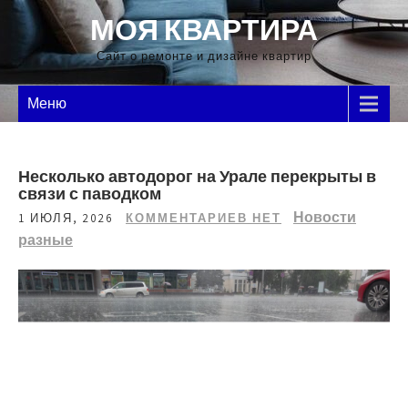
Перейти
МОЯ КВАРТИРА
к
содержимому
Сайт о ремонте и дизайне квартир
Меню
Несколько автодорог на Урале перекрыты в
связи с паводком
Новости
1 ИЮЛЯ, 2026
КОММЕНТАРИЕВ НЕТ
разные