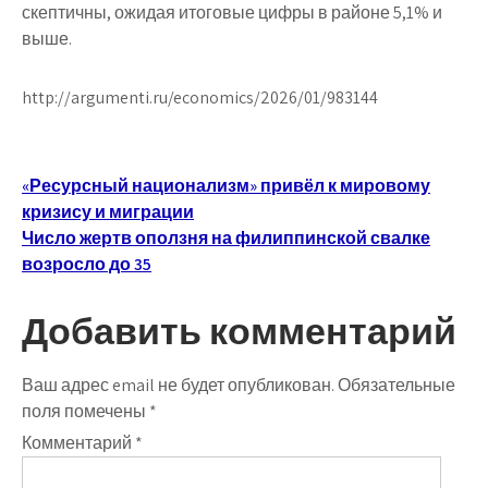
скептичны, ожидая итоговые цифры в районе 5,1% и
выше.
http://argumenti.ru/economics/2026/01/983144
Навигация
«Ресурсный национализм» привёл к мировому
кризису и миграции
по
Число жертв оползня на филиппинской свалке
записям
возросло до 35
Добавить комментарий
Ваш адрес email не будет опубликован.
Обязательные
поля помечены
*
Комментарий
*