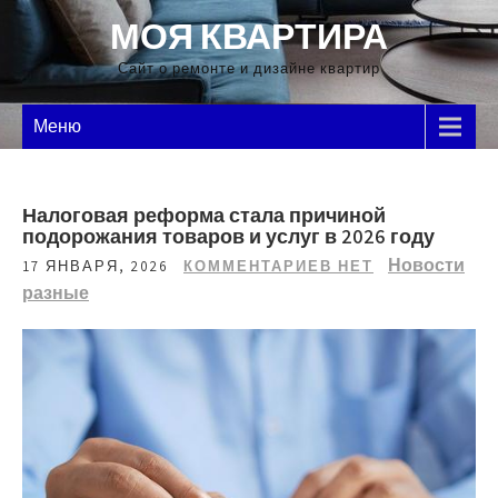
Перейти
МОЯ КВАРТИРА
к
содержимому
Сайт о ремонте и дизайне квартир
Меню
Налоговая реформа стала причиной
подорожания товаров и услуг в 2026 году
Новости
17 ЯНВАРЯ, 2026
КОММЕНТАРИЕВ НЕТ
разные