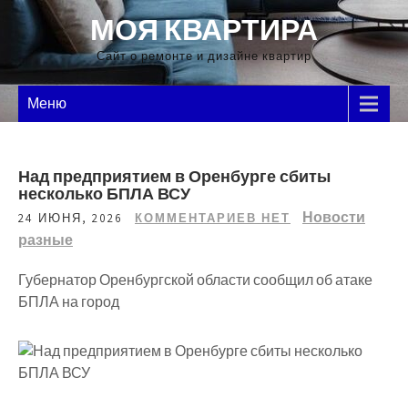
Перейти
МОЯ КВАРТИРА
к
содержимому
Сайт о ремонте и дизайне квартир
Меню
Над предприятием в Оренбурге сбиты
несколько БПЛА ВСУ
Новости
24 ИЮНЯ, 2026
КОММЕНТАРИЕВ НЕТ
разные
Губернатор Оренбургской области сообщил об атаке
БПЛА на город