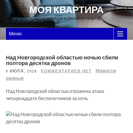
Перейти
МОЯ КВАРТИРА
к
содержимому
Сайт о ремонте и дизайне квартир
Меню
Над Новгородской областью ночью сбили
полтора десятка дронов
Новости
9 ИЮЛЯ, 2026
КОММЕНТАРИЕВ НЕТ
разные
Над Новгородской областью отражена атака
четырнадцати беспилотников за ночь