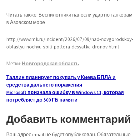
Читать также: Беспилотники нанесли удар по танкерам
в Азовском море
http://www.mk.ru/incident/2026/07/09/nad-novgorodskoy-
oblastyu-nochyu-sbili-poltora-desyatka-dronov.html
Метки:
Новгородская область
Навигация
Таллин планирует покупать у Киева БПЛА и
средства дальнего поражения
по
Microsoft признала ошибку в Windows 11, которая
записям
потребляет до 500 ГБ памяти
Добавить комментарий
Ваш адрес email не будет опубликован.
Обязательные