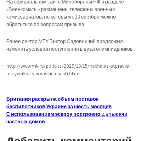
На официальном сайте Минобороны РФ в разделе
«Военкоматы» размещены телефоны военных
комиссариатов, по которым с 13 октября можно
обратиться по вопросам призыва.
Ранее ректор МГУ Виктор Садовничий предложил
изменить условия поступления в вузы олимпиадников.
http://www.mk.ru/politics/2025/10/15/nachalas-otpravka-
prizyvnikov-v-voinskie-chasti.html
Навигация
Британия раскрыла объем поставок
беспилотников Украине за шесть месяцев
по
С использованием эскроу построено 2,6 тысячи
записям
частных домов
Добавить комментарий