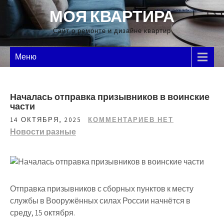
Перейти
МОЯ КВАРТИРА
к
содержимому
Сайт о ремонте и дизайне квартир
Меню
Началась отправка призывников в воинские
части
14 ОКТЯБРЯ, 2025
КОММЕНТАРИЕВ НЕТ
Новости разные
Отправка призывников с сборных пунктов к месту
службы в Вооружённых силах России начнётся в
среду, 15 октября.