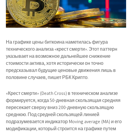
На графике цены биткоина наметилась фигура
технического анализа «крест смерти». Этот паттерн
указывает на возможное дальнейшее снижение
стоимости актива, хотя исторически он точно
предсказывал будущие ценовые движения лишь в
половине случаев, пишет РБК Крипто.
«Крест смерти» (Death Cross) в техническом анализе
формируется, когда 50-дневная скользящая средняя
пересекает сверху вниз 200-дневную скользящую
среднюю. Под средней скользящей линией
подразумевается индикатор Moving average (MA) и его
модификации, который строится на графике путем