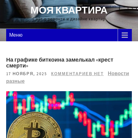
Перейти
МОЯ КВАРТИРА
к
содержимому
Сайт о ремонте и дизайне квартир
Меню
На графике биткоина замелькал «крест
смерти»
Новости
17 НОЯБРЯ, 2025
КОММЕНТАРИЕВ НЕТ
разные