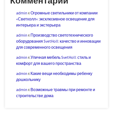
Комментарии
admin
к
Огромные светильники от компании
«Светхолл»: эксклюзивное освещение для
интерьера и экстерьера
admin
к
Производство светотехнического
оборудования SvetHoll: качество и инновации
для современного освещения
admin
к
Уличная мебель SvetHoll: стиль и
комфорт для вашего пространства
admin
к
Какие вещи необходимы ребенку
дошкольнику
admin
к
Возможные травмы при ремонте и
строительстве дома