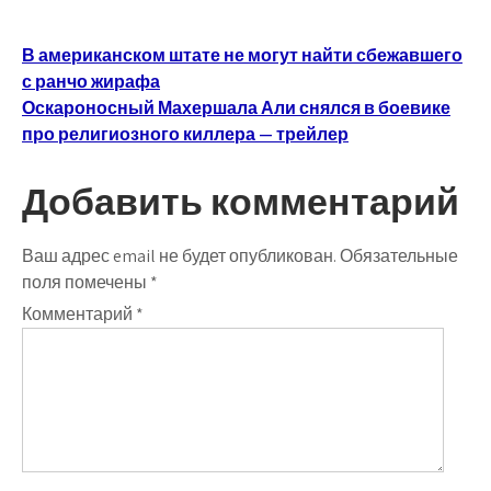
Навигация
В американском штате не могут найти сбежавшего
с ранчо жирафа
по
Оскароносный Махершала Али снялся в боевике
записям
про религиозного киллера — трейлер
Добавить комментарий
Ваш адрес email не будет опубликован.
Обязательные
поля помечены
*
Комментарий
*