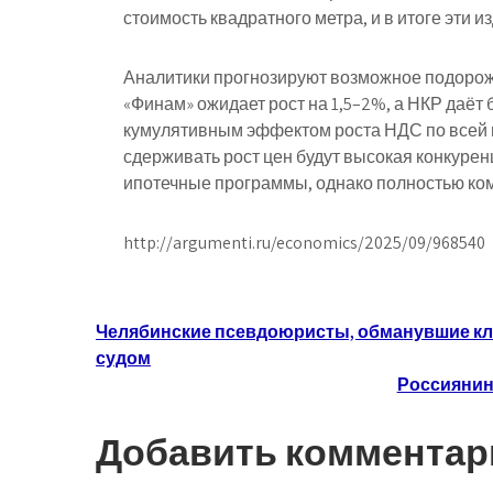
стоимость квадратного метра, и в итоге эти 
Аналитики прогнозируют возможное подорожан
«Финам» ожидает рост на 1,5–2%, а НКР даёт 
кумулятивным эффектом роста НДС по всей ц
сдерживать рост цен будут высокая конкуре
ипотечные программы, однако полностью ком
http://argumenti.ru/economics/2025/09/968540
Навигация
Челябинские псевдоюристы, обманувшие кли
судом
по
Россиянин
записям
Добавить комментар