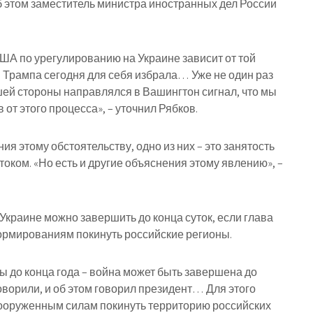
Об этом заместитель министра иностранных дел России
А по урегулированию на Украине зависит от той
 Трампа сегодня для себя избрала… Уже не один раз
шей стороны направлялся в Вашингтон сигнал, что мы
от этого процесса», – уточнил Рябков.
ия этому обстоятельству, одно из них – это занятость
ком. «Но есть и другие объяснения этому явлению», –
 Украине можно завершить до конца суток, если глава
рмированиям покинуть российские регионы.
ы до конца года – война может быть завершена до
оворили, и об этом говорил президент… Для этого
вооруженным силам покинуть территорию российских