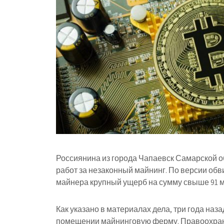
Россиянина из города Чапаевск Самарской о
работ за незаконный майнинг. По версии обв
майнера крупный ущерб на сумму свыше 91 м
Как указано в материалах дела, три года на
помещении майнинговую ферму. Правоохрани