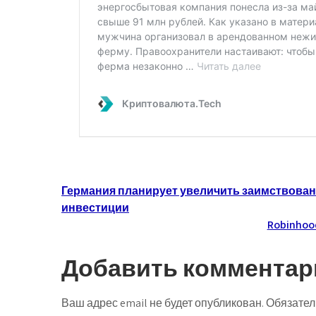
Навигация
Германия планирует увеличить заимствования
инвестиции
по
Robinhoo
записям
Добавить комментар
Ваш адрес email не будет опубликован.
Обязател