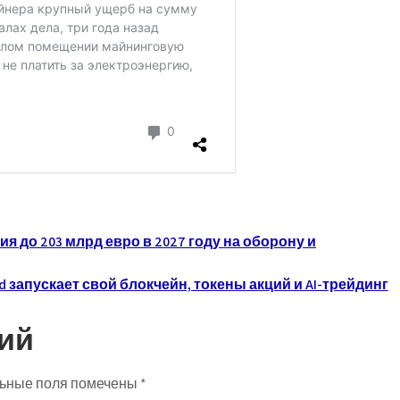
 до 203 млрд евро в 2027 году на оборону и
d запускает свой блокчейн, токены акций и AI-трейдинг
ий
ьные поля помечены
*