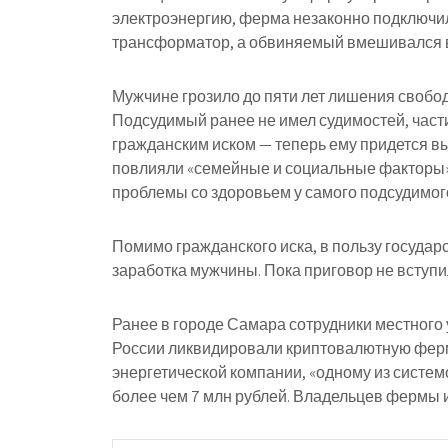
электроэнергию, ферма незаконно подключил
трансформатор, а обвиняемый вмешивался в
Мужчине грозило до пяти лет лишения свобод
Подсудимый ранее не имел судимостей, част
гражданским иском — теперь ему придется вы
повлияли «семейные и социальные факторы»,
проблемы со здоровьем у самого подсудимого 
Помимо гражданского иска, в пользу государ
заработка мужчины. Пока приговор не вступи
Ранее в городе Самара сотрудники местног
России ликвидировали криптовалютную ферм
энергетической компании, «одному из систе
более чем 7 млн рублей. Владельцев фермы и