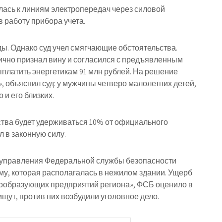
ась к линиям электропередач через силовой
 работу прибора учета.
ы. Однако суд учел смягчающие обстоятельства.
ично признал вину и согласился с предъявленным
платить энергетикам 91 млн рублей. На решение
 объяснил суд: у мужчины четверо малолетних детей,
и его близких.
ства будет удерживаться 10% от официального
л в законную силу.
о управления Федеральной службы безопасности
у, которая располагалась в нежилом здании. Ущерб
мообразующих предприятий региона», ФСБ оценило в
щут, против них возбудили уголовное дело.