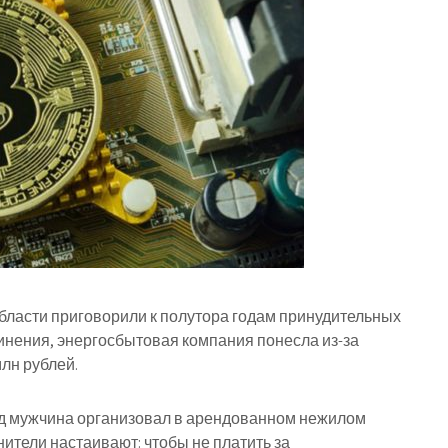
бласти приговорили к полутора годам принудительных
инения, энергосбытовая компания понесла из-за
лн рублей.
зад мужчина организовал в арендованном нежилом
тели настаивают: чтобы не платить за