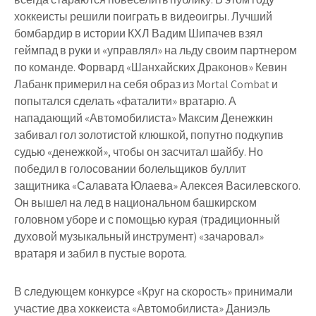
хоккеисты решили поиграть в видеоигры. Лучший
бомбардир в истории КХЛ Вадим Шипачев взял
геймпад в руки и «управлял» на льду своим партнером
по команде. Форвард «Шанхайских Драконов» Кевин
Лабанк примерил на себя образ из Mortal Combat и
попытался сделать «фаталити» вратарю. А
нападающий «Автомобилиста» Максим Денежкин
забивал гол золотистой клюшкой, попутно подкупив
судью «денежкой», чтобы он засчитал шайбу. Но
победил в голосовании болельщиков буллит
защитника «Салавата Юлаева» Алексея Василевского.
Он вышел на лед в национальном башкирском
головном уборе и с помощью курая (традиционный
духовой музыкальный инструмент) «зачаровал»
вратаря и забил в пустые ворота.
В следующем конкурсе «Круг на скорость» принимали
участие два хоккеиста «Автомобилиста» Даниэль