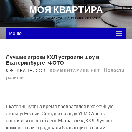
Перейти
МОЯ КВАРТИРА
к
содержимому
Сайт о ремонте и дизайне квартир
Меню
Лучшие игроки КХЛ устроили шоу в
Екатеринбурге (ФОТО)
Новости
8 ФЕВРАЛЯ, 2026
КОММЕНТАРИЕВ НЕТ
разные
Екатеринбург на время превратился в хоккейную
столицу России. Сегодня на льду УГМК Арены
состоялся первый день Матча звезд КХЛ. Лучшие
хоккеисты лиги радовали болельщиков своим