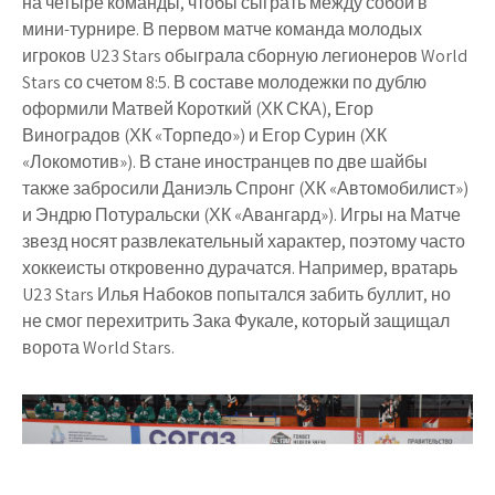
на четыре команды, чтобы сыграть между собой в
мини-турнире. В первом матче команда молодых
игроков U23 Stars обыграла сборную легионеров World
Stars со счетом 8:5. В составе молодежки по дублю
оформили Матвей Короткий (ХК СКА), Егор
Виноградов (ХК «Торпедо») и Егор Сурин (ХК
«Локомотив»). В стане иностранцев по две шайбы
также забросили Даниэль Спронг (ХК «Автомобилист»)
и Эндрю Потуральски (ХК «Авангард»). Игры на Матче
звезд носят развлекательный характер, поэтому часто
хоккеисты откровенно дурачатся. Например, вратарь
U23 Stars Илья Набоков попытался забить буллит, но
не смог перехитрить Зака Фукале, который защищал
ворота World Stars.