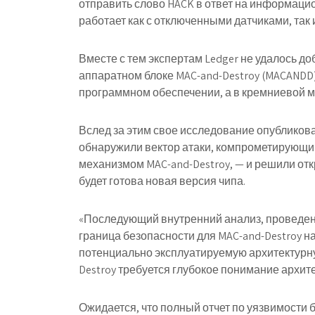
отправить слово HACK в ответ на информацио
работает как с отключенными датчиками, так
Вместе с тем экспертам Ledger не удалось д
аппаратном блоке MAC-and-Destroy (MACANDD)
программном обеспечении, а в кремниевой м
Вслед за этим свое исследование опубликова
обнаружили вектор атаки, компрометирующ
механизмом MAC-and-Destroy, — и решили отк
будет готова новая версия чипа.
«Последующий внутренний анализ, проведенны
граница безопасности для MAC-and-Destroy н
потенциально эксплуатируемую архитектурну
Destroy требуется глубокое понимание архите
Ожидается, что полный отчет по уязвимости 