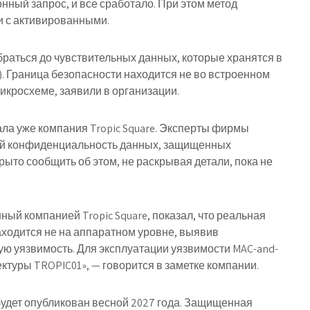
нный запрос, и все сработало. При этом метод
 и с активированными.
обраться до чувствительных данных, которые хранятся в
. Граница безопасности находится не во встроенном
икросхеме, заявили в организации.
ла уже компания Tropic Square. Эксперты фирмы
ий конфиденциальность данных, защищенных
рыто сообщить об этом, не раскрывая детали, пока не
й компанией Tropic Square, показал, что реальная
аходится не на аппаратном уровне, выявив
ю уязвимость. Для эксплуатации уязвимости MAC-and-
ктуры TROPIC01», — говорится в заметке компании.
будет опубликован весной 2027 года. Защищенная