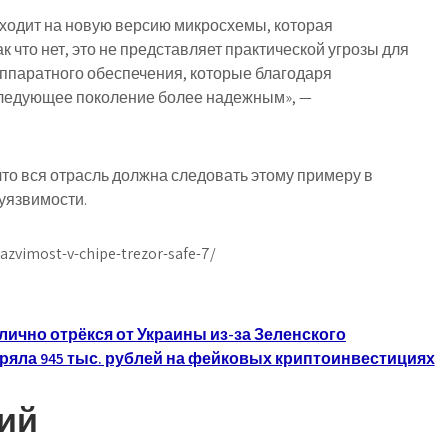
еходит на новую версию микросхемы, которая
к что нет, это не представляет практической угрозы для
аппаратного обеспечения, которые благодаря
ледующее поколение более надежным», —
что вся отрасль должна следовать этому примеру в
уязвимости.
azvimost-v-chipe-trezor-safe-7/
ично отрёкся от Украины из-за Зеленского
яла 945 тыс. рублей на фейковых криптоинвестициях
ий