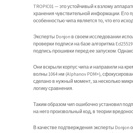
TROPIC01 — это устойчивый к взлому аппарат
хранения чувствительной информации. Его пр
особенностью чипа является то, что его исхо
Эксперты Donjon в своем исследовании использ
проверки подписи на базе алгоритма Ed2551
подпись прошивки перед ее запуском. Однако
Они вскрыли корпус чипа и направили на кр
волны 1064 нм (Alphanov PDM+), сфокусирова
сделано в нужный момент, за несколько микр
логику сравнения.
Таким образом чип ошибочно установил подп
на него произвольный код, в теории вредонос
В качестве подтверждения эксперты Donjon о