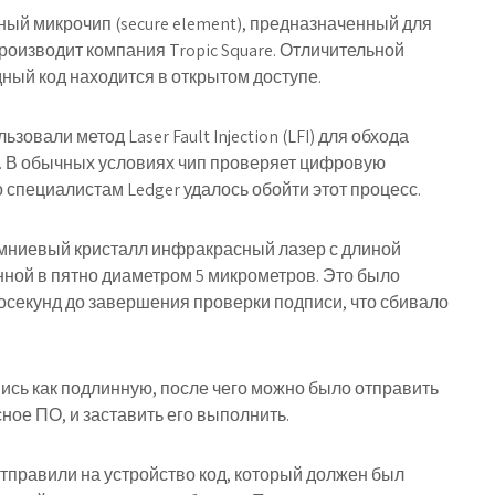
ный микрочип (secure element), предназначенный для
оизводит компания Tropic Square. Отличительной
дный код находится в открытом доступе.
овали метод Laser Fault Injection (LFI) для обхода
9. В обычных условиях чип проверяет цифровую
 специалистам Ledger удалось обойти этот процесс.
емниевый кристалл инфракрасный лазер с длиной
нной в пятно диаметром 5 микрометров. Это было
осекунд до завершения проверки подписи, что сбивало
ись как подлинную, после чего можно было отправить
ное ПО, и заставить его выполнить.
тправили на устройство код, который должен был