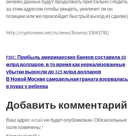
ончейн-данных будут продолжать пристально следить
за этим адресом (чтобы увидеть, увеличит ли он
позицию или же произойдет быстрый выход из сделки).
http://cryptonews.net/ru/news/finance/33043781/
Навигация
FDIC: Прибыль американских банков составила 80
млрд долларов, в то время как нереализованные
по
убытки выросли до 325 млрд долларов
записям
В Новой Москве самодельная граната взорвалась
в руках у ребенка
Добавить комментарий
Ваш адрес email не будет опубликован.
Обязательные
поля помечены
*