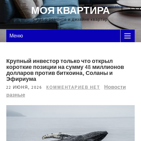
Перейти
МОЯ КВАРТИРА
к
содержимому
Сайт о ремонте и дизайне квартир
Меню
Крупный инвестор только что открыл
короткие позиции на сумму 48 миллионов
долларов против биткоина, Соланы и
Эфириума
Новости
22 ИЮНЯ, 2026
КОММЕНТАРИЕВ НЕТ
разные