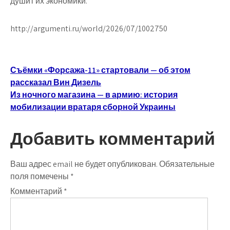
душит их экономики.
http://argumenti.ru/world/2026/07/1002750
Навигация
Съёмки «Форсажа-11» стартовали — об этом
рассказал Вин Дизель
по
Из ночного магазина — в армию: история
записям
мобилизации вратаря сборной Украины
Добавить комментарий
Ваш адрес email не будет опубликован.
Обязательные
поля помечены
*
Комментарий
*