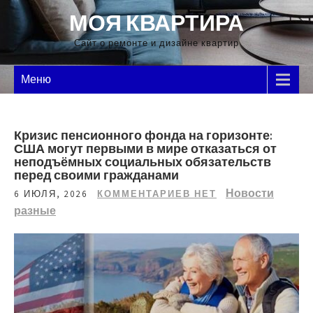
Перейти
МОЯ КВАРТИРА
к
содержимому
Сайт о ремонте и дизайне квартир
Меню
Кризис пенсионного фонда на горизонте:
США могут первыми в мире отказаться от
неподъёмных социальных обязательств
перед своими гражданами
Новости
6 ИЮЛЯ, 2026
КОММЕНТАРИЕВ НЕТ
разные