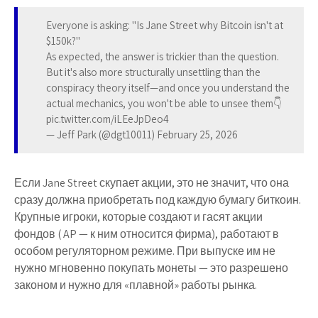
Everyone is asking: "Is Jane Street why Bitcoin isn't at
$150k?"
As expected, the answer is trickier than the question.
But it's also more structurally unsettling than the
conspiracy theory itself—and once you understand the
actual mechanics, you won't be able to unsee them👇
pic.twitter.com/iLEeJpDeo4
— Jeff Park (@dgt10011) February 25, 2026
Если Jane Street скупает акции, это не значит, что она
сразу должна приобретать под каждую бумагу биткоин.
Крупные игроки, которые создают и гасят акции
фондов ( AP — к ним относится фирма), работают в
особом регуляторном режиме. При выпуске им не
нужно мгновенно покупать монеты — это разрешено
законом и нужно для «плавной» работы рынка.