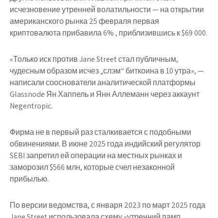
исчезновение утренней волатильности — на открытии
американского рынка 25 февраля первая
криптовалюта прибавила 6% , приблизившись к $69 000.
«Только иск против Jane Street стал публичным,
чудесным образом исчез „слэм“ биткоина в 10 утра», —
написали сооснователи аналитической платформы
Glassnode Ян Хаппель и Янн Аллеманн через аккаунт
Negentropic.
Фирма не в первый раз сталкивается с подобными
обвинениями. В июне 2025 года индийский регулятор
SEBI запретил ей операции на местных рынках и
заморозил $566 млн, которые счел незаконной
прибылью.
По версии ведомства, с января 2023 по март 2025 года
Jane Street использовала схему «утренний памп,