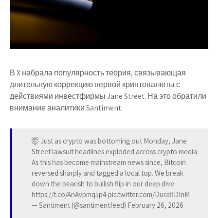
В X набрала популярность теория, связывающая
длительную коррекцию первой криптовалюты с
действиями инвестфирмы Jane Street. На это обратили
внимание аналитики Santiment.
🤯 Just as crypto was bottoming out Monday, Jane
Street lawsuit headlines exploded across crypto media.
As this has become mainstream news since, Bitcoin
reversed sharply and tagged a local top. We break
down the bearish to bullish flip in our deep dive:
https://t.co/AnAvpmq5p4 pic.twitter.com/DuraflDInM
— Santiment (@santimentfeed) February 26, 2026