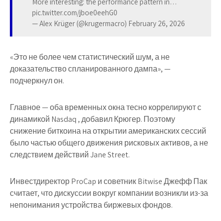
More interesting: the performance pattern in…
pic.twitter.com/jboe0eehG0
— Alex Krüger (@krugermacro) February 26, 2026
«Это не более чем статистический шум, а не
доказательство спланированного дампа», —
подчеркнул он.
Главное — оба временных окна тесно коррелируют с
динамикой Nasdaq , добавил Крюгер. Поэтому
снижение биткоина на открытии американских сессий
было частью общего движения рисковых активов, а не
следствием действий Jane Street.
Инвестдиректор ProCap и советник Bitwise Джефф Пак
считает, что дискуссии вокруг компании возникли из-за
непонимания устройства биржевых фондов.