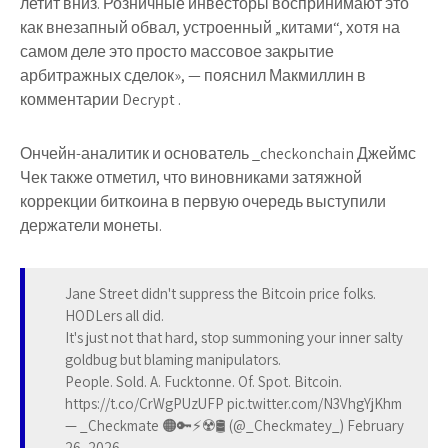
летит вниз. Розничные инвесторы воспринимают это
как внезапный обвал, устроенный „китами“, хотя на
самом деле это просто массовое закрытие
арбитражных сделок», — пояснил Макмиллин в
комментарии Decrypt .
Ончейн-аналитик и основатель _checkonchain Джеймс
Чек также отметил, что виновниками затяжной
коррекции биткоина в первую очередь выступили
держатели монеты.
Jane Street didn't suppress the Bitcoin price folks.
HODLers all did.
It's just not that hard, stop summoning your inner salty
goldbug but blaming manipulators.
People. Sold. A. Fucktonne. Of. Spot. Bitcoin.
https://t.co/CrWgPUzUFP pic.twitter.com/N3VhgYjKhm
— _Checkmate 🟠🔑⚡☢️🛢️ (@_Checkmatey_) February
26, 2026